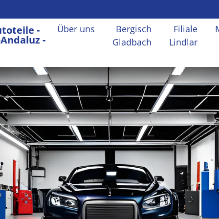
Über uns
Bergisch
Filiale
toteile -
Andaluz -
Gladbach
Lindlar