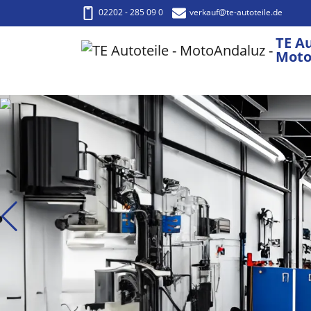
02202 - 285 09 0
verkauf
@te-autoteile.de
TE Au
Moto